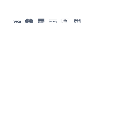
JAPAN QUALITY
LEZZARI Officail Instagram
Opening Hour
Tue-Sun:10:00-17:00
Email
lezzarijapan@gmail.com