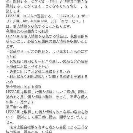
易に照合することができ、それにより特定の個人を
識別することができることとなるものを含む。）を
指します。
LEZZARI JAPANの運営する、「LEZZARI」(レザー
リ)（URL: http://lezzari.com、以下「本サービス」）
は、個人情報を収集することがあります。
利用目的の範囲内での利用
LEZZARIが個人情報を収集する場合は、収集目的を
明らかにし、必要な範囲内の個人情報を収集いたし
ます。
・製品やサービスの内容を、より充実したものにす
るため
・お客様に特別なサービスや新しい製品などの情報
を的確にお知らせするため
・必要に応じてお客様に連絡をするため
・利用状況や利用環境などに関する調査を実施する
ため
安全管理に関する措置
LEZZARIは取得した個人情報について適切な管理に
努めると共に個人情報の漏洩、改ざん、不正な侵入
の防止に努めます。
第三者への提供
LEZZARIは取得した個人情報を次の各項の場合を除
いて、原則として第三者に提供、開示などいたしま
せん。
・法律上照会権限を有する者から書面による正式な
協力要請、照会があった場合